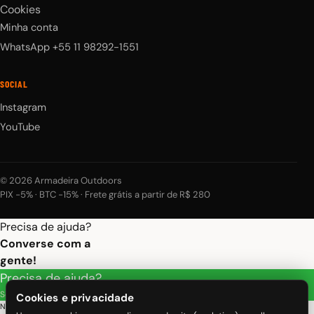
Cookies
Minha conta
WhatsApp +55 11 98292-1551
SOCIAL
Instagram
YouTube
© 2026 Armadeira Outdoors
PIX −5% · BTC −15% · Frete grátis a partir de R$ 280
Precisa de ajuda?
Converse com a
gente!
Precisa de ajuda?
Selecione um serviço abaixo:
Cookies e privacidade
Nosso atendimento funciona de segunda a sexta das 7 as 20h e eventualmente em