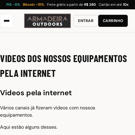
PIX −5%
·
Bitcoin −15%
·
Frete grátis a partir de
R$ 280
·
Cartão em até
10x
ENTRAR
CARRINHO
VIDEOS DOS NOSSOS EQUIPAMENTOS
PELA INTERNET
Vídeos pela internet
Vários canais já fizeram vídeos com nossos
equipamentos.
Aqui estão alguns desses.