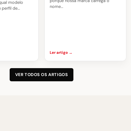
porque nossa marca carrega o
qual modelo
nome…
perfil de…
Ler artigo →
VER TODOS OS ARTIGOS