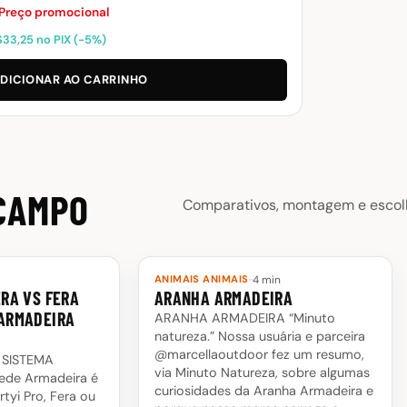
preço
preço
Preço promocional
original
atual
$
33,25
no PIX (−5%)
era:
é:
R$40,00.
R$35,00.
DICIONAR AO CARRINHO
 CAMPO
Comparativos, montagem e escolh
·
·
4 min
ANIMAIS ANIMAIS
ERA VS FERA
ARANHA ARMADEIRA
 ARMADEIRA
ARANHA ARMADEIRA “Minuto
natureza.” Nossa usuária e parceira
@marcellaoutdoor fez um resumo,
 SISTEMA
via Minuto Natureza, sobre algumas
ede Armadeira é
curiosidades da Aranha Armadeira e
rtyi Pro, Fera ou