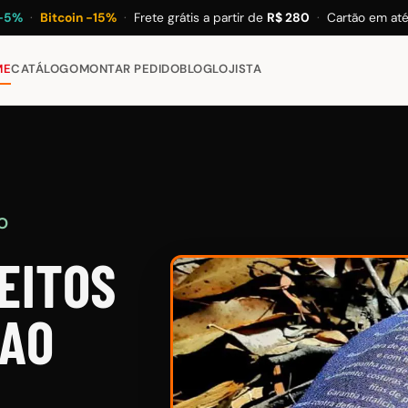
 −5%
·
Bitcoin −15%
·
Frete grátis a partir de
R$ 280
·
Cartão em at
ME
CATÁLOGO
MONTAR PEDIDO
BLOG
LOJISTA
O
EITOS
 AO