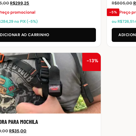
O
O
15,00
R$
299,25
R$
805,00
R
preço
preço
p
Preço promocional
Preço p
−5%
original
atual
o
$
284,29
no PIX (−5%)
ou
R$
726,51
n
era:
é:
e
R$315,00.
R$299,25.
R
DICIONAR AO CARRINHO
ADICION
−13%
ORA PARA MOCHILA
O
O
0,00
R$
35,00