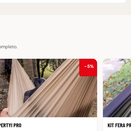
ompleto.
−5%
PERTYI PRO
KIT FERA P