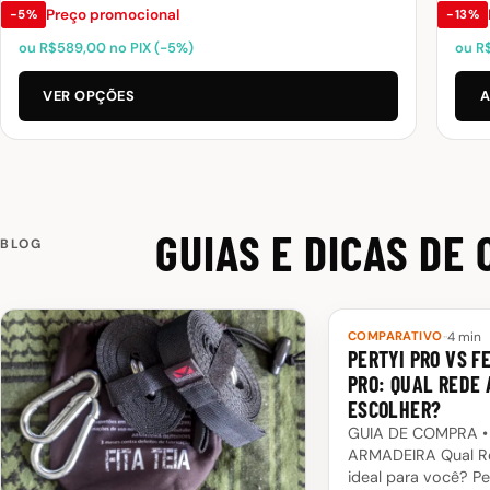
página
preço
preço
Preço promocional
−5%
−13%
do
original
atual
ou
R$
589,00
no PIX (−5%)
ou
R
era:
é:
produto
R$650,00.
R$620,00.
VER OPÇÕES
A
GUIAS E DICAS DE
BLOG
·
·
4 min
COMPARATIVO
PERTYI PRO VS F
PRO: QUAL REDE
ESCOLHER?
GUIA DE COMPRA •
ARMADEIRA Qual R
ideal para você? Pe