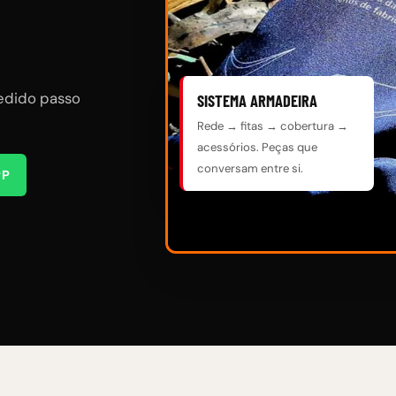
pedido passo
SISTEMA ARMADEIRA
Rede → fitas → cobertura →
acessórios. Peças que
conversam entre si.
PP