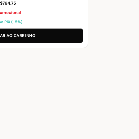
O
O
$
764,75
reço
preço
romocional
riginal
atual
o PIX (−5%)
ra:
é:
$805,00.
R$764,75.
AR AO CARRINHO