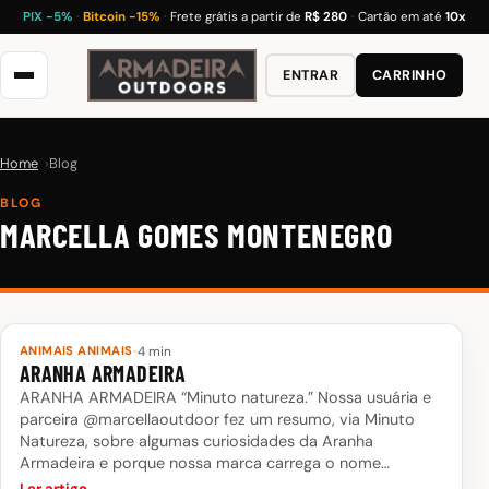
PIX −5%
·
Bitcoin −15%
·
Frete grátis a partir de
R$ 280
·
Cartão em até
10x
ENTRAR
CARRINHO
Home
Blog
BLOG
MARCELLA GOMES MONTENEGRO
·
·
4 min
ANIMAIS ANIMAIS
ARANHA ARMADEIRA
ARANHA ARMADEIRA “Minuto natureza.” Nossa usuária e
parceira @marcellaoutdoor fez um resumo, via Minuto
Natureza, sobre algumas curiosidades da Aranha
Armadeira e porque nossa marca carrega o nome…
Ler artigo →