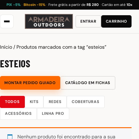
PIX −5%
·
Bitcoin −15%
·
Frete grátis a partir de
R$ 280
·
Cartão em até
10x
ENTRAR
CARRINHO
Início
/ Produtos marcados com a tag “esteios”
ESTEIOS
MONTAR PEDIDO GUIADO
CATÁLOGO EM FICHAS
TODOS
KITS
REDES
COBERTURAS
ACESSÓRIOS
LINHA PRO
Nenhum produto foi encontrado para a sua