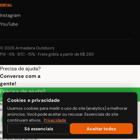
SOCIAL
Instagram
YouTube
© 2026 Armadeira Outdoors
PIX −5% · BTC −15% · Frete grátis a partir de R$ 280
Precisa de ajuda?
Converse com a
gente!
Precisa de ajuda?
Selecione um serviço abaixo:
Cookies e privacidade
Nosso atendimento funciona de segunda a sexta das 7 as 20h e eventualmente em
Usamos cookies para medir o uso do site (analytics) e melhorar
outros horários!
anúncios. Você pode aceitar ou recusar. Essenciais do site
continuam ativos.
Privacidade
Só essenciais
Aceitar todos
Rafael
humano, pode demorar!!